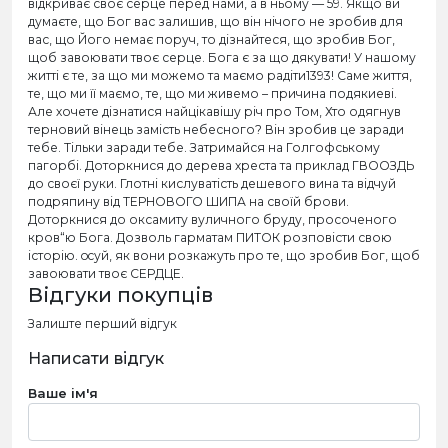
відкриває своє серце перед нами, а в ньому — 59. Якщо ви
думаєте, що Бог вас залишив, що він нічого не зробив для
вас, що Його немає поруч, то дізнайтеся, що зробив Бог,
щоб завоювати твоє серце. Бога є за що дякувати! У нашому
житті є те, за що ми можемо та маємо радіти1393! Саме життя,
те, що ми її маємо, те, що ми живемо – причина подякиеві.
Але хочете дізнатися найцікавішу річ про Том, Хто одягнув
терновий вінець замість небесного? Він зробив це заради
тебе. Тільки заради тебе. Затримайся на Голгофському
пагорбі. Доторкнися до дерева хреста та приклад ГВООЗДЬ
до своєї руки. Глотні кислуватість дешевого вина та відчуй
подряпину від ТЕРНОВОГО ШИПА на своїй брови.
Доторкнися до оксамиту вуличного бруду, просоченого
кров“ю Бога. Дозволь гарматам ПИТОК розповісти свою
історію. ocуй, як вони розкажуть про те, що зробив Бог, щоб
завоювати твоє СЕРДЦЕ.
Відгуки покупців
Залиште перший відгук
Написати відгук
Ваше ім'я