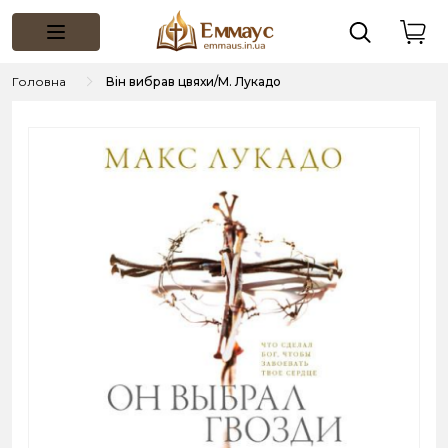
Головна
Він вибрав цвяхи/М. Лукадо