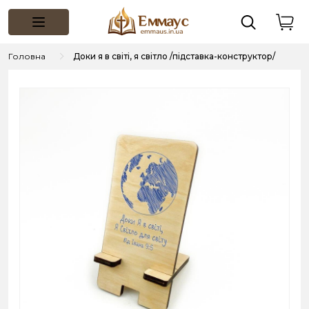
Головна
Доки я в світі, я світло /підставка-конструктор/