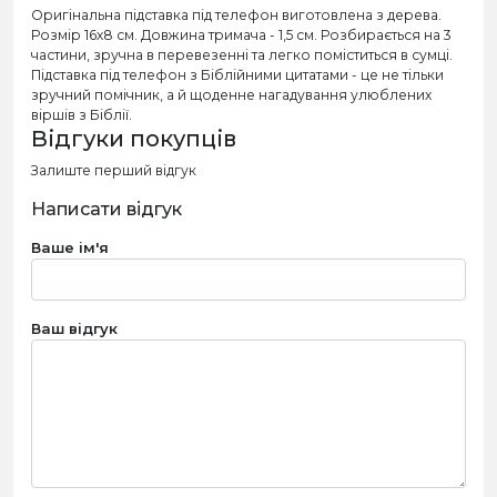
Оригінальна підставка під телефон виготовлена з дерева.
Розмір 16х8 см. Довжина тримача - 1,5 см. Розбирається на 3
частини, зручна в перевезенні та легко поміститься в сумці.
Підставка під телефон з Біблійними цитатами - це не тільки
зручний помічник, а й щоденне нагадування улюблених
віршів з Біблії.
Відгуки покупців
Залиште перший відгук
Написати відгук
Ваше ім'я
Ваш відгук