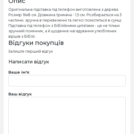
Опис
Оригінальна підставка під телефон виготовлена з дерева.
Розмір 16х8 см. Довжина тримача - 1,5 см. Розбирається на 3
частини, зручна в перевезенні та легко поміститься в сумці.
Підставка під телефон з Біблійними цитатами - це не тільки
зручний помічник, а й щоденне нагадування улюблених
віршів з Біблії.
Відгуки покупців
Залиште перший відгук
Написати відгук
Ваше ім'я
Ваш відгук