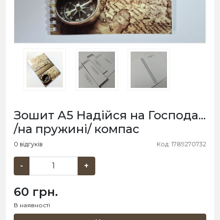
Зошит А5 Надійся на Господа...
/на пружині/ компас
0 відгуків
Код: 1789270732
-
+
60 грн.
В наявності