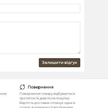
Залишити відгук
Повернення
йною
Повернення товару відбувається
протягом 14 днів після покупки.
Вартість доставки сплачує одна із
сторін, в залежності від причини