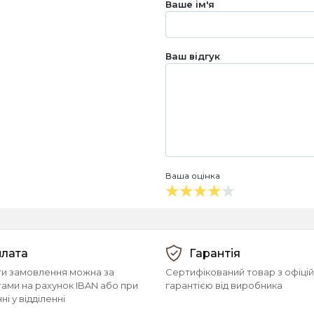
Ваше ім'я
Ваш відгук
Ваша оцінка
лата
Гарантія
и замовлення можна за
Сертифікований товар з офіці
тами на рахунок IBAN або при
гарантією від виробника
і у відділенні