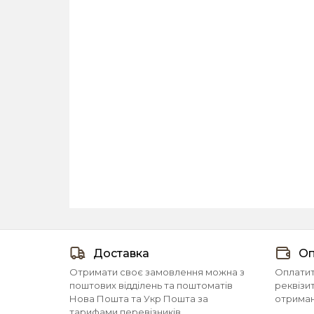
Доставка
Оп
Отримати своє замовлення можна з
Оплатит
поштових відділень та поштоматів
реквізи
Нова Пошта та Укр Пошта за
отриманн
тарифами перевізників