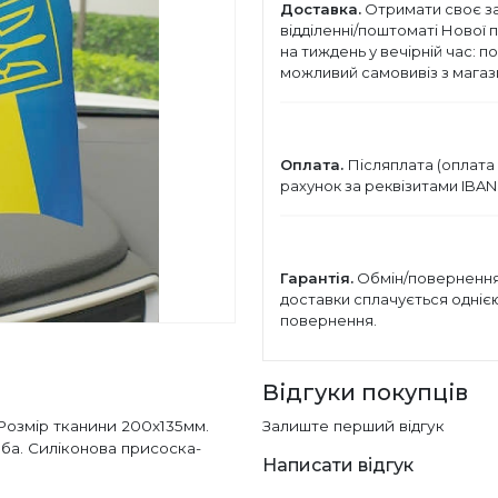
Доставка.
Отримати своє з
відділенні/поштоматі Нової 
на тиждень у вечірній час: п
можливий самовивіз з магази
Оплата.
Післяплата (оплата 
рахунок за реквізитами IBAN
Гарантія.
Обмін/повернення 
доставки сплачується однією 
повернення.
Відгуки покупців
 Розмір тканини 200х135мм.
Залиште перший відгук
ба. Силіконова присоска-
Написати відгук