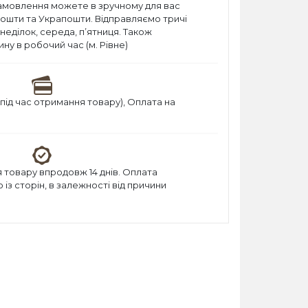
амовлення можете в зручному для вас
пошти та Украпошти. Відправляємо тричі
онеділок, середа, п’ятниця. Також
ну в робочий час (м. Рівне)
під час отримання товару), Оплата на
товару впродовж 14 днів. Оплата
із сторін, в залежності від причини