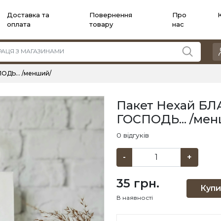
Доставка та
Повернення
Про
оплата
товару
нас
ОДЬ... /менший/
Пакет Нехай Б
ГОСПОДЬ... /ме
0 відгуків
-
+
35 грн.
Купи
В наявності