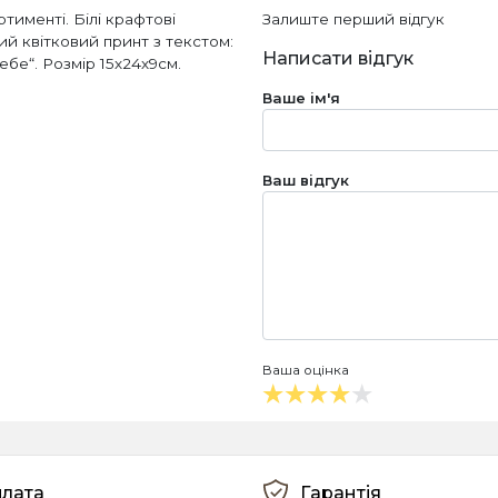
тименті. Білі крафтові
Залиште перший відгук
ий квітковий принт з текстом:
Написати відгук
ебе“. Розмір 15х24х9см.
Ваше ім'я
Ваш відгук
Ваша оцінка
лата
Гарантія