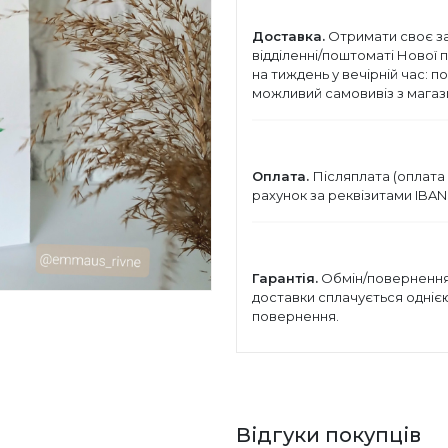
Доставка.
Отримати своє з
відділенні/поштоматі Нової 
на тиждень у вечірній час: п
можливий самовивіз з магази
Оплата.
Післяплата (оплата 
рахунок за реквізитами IBAN
Гарантія.
Обмін/повернення 
доставки сплачується однією 
повернення.
Відгуки покупців