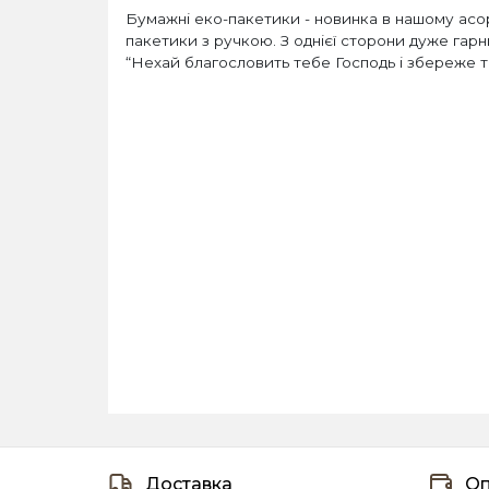
Бумажні еко-пакетики - новинка в нашому асор
пакетики з ручкою. З однієї сторони дуже гарн
“Нехай благословить тебе Господь і збереже т
Доставка
Оп