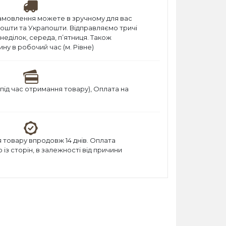
амовлення можете в зручному для вас
пошти та Украпошти. Відправляємо тричі
онеділок, середа, п’ятниця. Також
ну в робочий час (м. Рівне)
під час отримання товару), Оплата на
товару впродовж 14 днів. Оплата
із сторін, в залежності від причини