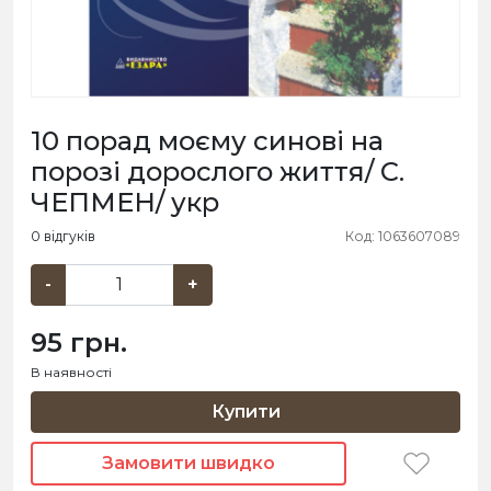
10 порад моєму синові на
порозі дорослого життя/ С.
ЧЕПМЕН/ укр
0 відгуків
Код: 1063607089
-
+
95 грн.
В наявності
Купити
Замовити швидко