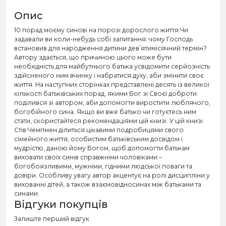
Опис
10 порад моєму синові на порозі дорослого життя Чи
задавали ви коли-небудь собі запитання: чому Господь
встановив для народження дитини дев’ятимісячний термін?
Автору здається, що причиною цього може бути
необхідність для майбутнього батька усвідомити серйозність
здійсненого ним вчинку і набратися духу, аби змінити своє
життя. На наступних сторінках представлені десять із великої
кількості батьківських порад, якими Бог зі Своєї доброти
поділився зі автором, аби допомогти виростити люблячого,
богобійного сина. Якщо ви вже батько чи готуєтесь ним
стати, скористайтеся рекомендаціями цій книзі. У цій книзі
Стів Чемпмен ділиться цікавими подробицями свого
сімейного життя, особистим батьківським досвідом і
мудрістю, даною йому Богом, щоб допомогти батькам
виховати своїх синів справжніми чоловіками –
богобоязливими, мужніми, гідними людської поваги та
довіри. Особливу увагу автор акцентує на ролі дисципліни у
вихованні дітей, а також взаємовідносинах між батьками та
синами.
Відгуки покупців
Залиште перший відгук