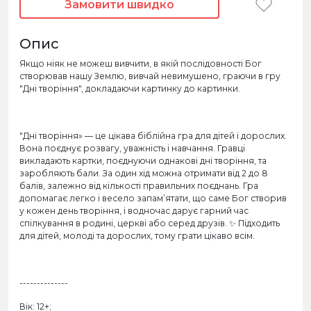
Замовити швидко
Опис
Якщо ніяк не можеш вивчити, в якій послідовності Бог
створював нашу Землю, вивчай невимушено, граючи в гру
"Дні творіння", докладаючи картинку до картинки.
"Дні творіння» — це цікава біблійна гра для дітей і дорослих.
Вона поєднує розвагу, уважність і навчання. Гравці
викладають картки, поєднуючи однакові дні творіння, та
заробляють бали. За один хід можна отримати від 2 до 8
балів, залежно від кількості правильних поєднань. Гра
допомагає легко і весело запам’ятати, що саме Бог створив
у кожен день творіння, і водночас дарує гарний час
спілкування в родині, церкві або серед друзів. ✨ Підходить
для дітей, молоді та дорослих, тому грати цікаво всім.
--------------
Вік: 12+;