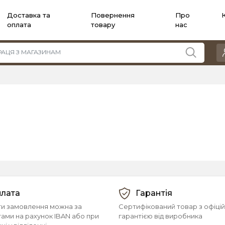
Доставка та
Повернення
Про
оплата
товару
нас
лата
Гарантія
и замовлення можна за
Сертифікований товар з офіці
тами на рахунок IBAN або при
гарантією від виробника