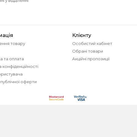
і у відділенні
мація
Клієнту
ення товару
Особистий кабінет
Обрані товари
а та оплата
Акційні пропозиції
а конфіденційності
ористувача
 публічної оферти