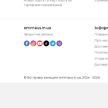
Нова Пошта та Укр Пошта за
отриманн
тарифами перевізників
emmaus.in.ua
Інфор
Зворотній зв'язок
Поверн
Про нас
Доставк
Політик
Угода к
Договір
© Всі права захищені emmaus.in.ua, 2024 - 2026