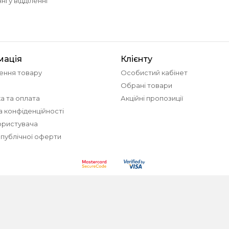
і у відділенні
мація
Клієнту
ення товару
Особистий кабінет
Обрані товари
а та оплата
Акційні пропозиції
а конфіденційності
ористувача
 публічної оферти