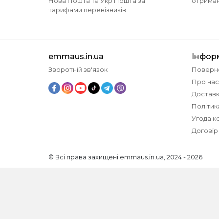
Нова Пошта та Укр Пошта за
отриманн
тарифами перевізників
emmaus.in.ua
Інфор
Зворотній зв'язок
Поверн
Про нас
Доставк
Політик
Угода к
Договір
© Всі права захищені emmaus.in.ua, 2024 - 2026