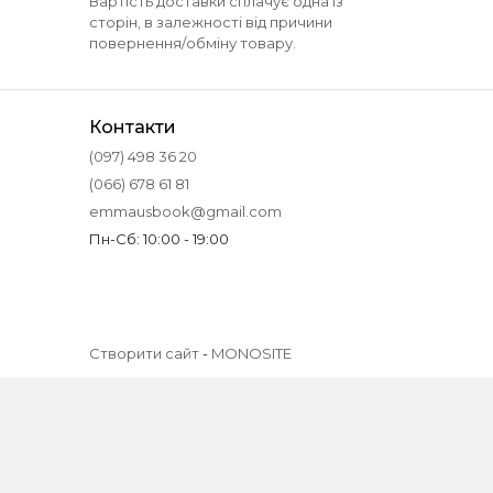
Вартість доставки сплачує одна із
сторін, в залежності від причини
повернення/обміну товару.
Контакти
(097) 498 36 20
(066) 678 61 81
emmausbook@gmail.com
Пн-Сб: 10:00 - 19:00
Створити сайт
-
MONOSITE