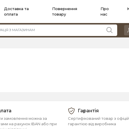
Доставка та
Повернення
Про
оплата
товару
нас
лата
Гарантія
и замовлення можна за
Сертифікований товар з офіці
тами на рахунок IBAN або при
гарантією від виробника