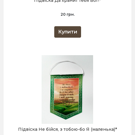
Підвіска Да хранит тебя Бог!*
20 грн.
Купити
Підвіска Не бійся, з тобою-бо Я (маленька)*