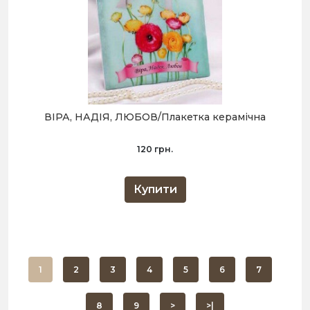
ВІРА, НАДІЯ, ЛЮБОВ/Плакетка керамічна
120 грн.
Купити
1
2
3
4
5
6
7
8
9
>
>|