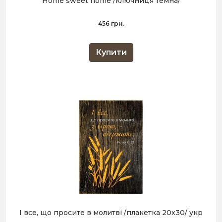
Home sweet home /ключниця темна/
456 грн.
Купити
І все, що просите в молитві /плакетка 20х30/ укр