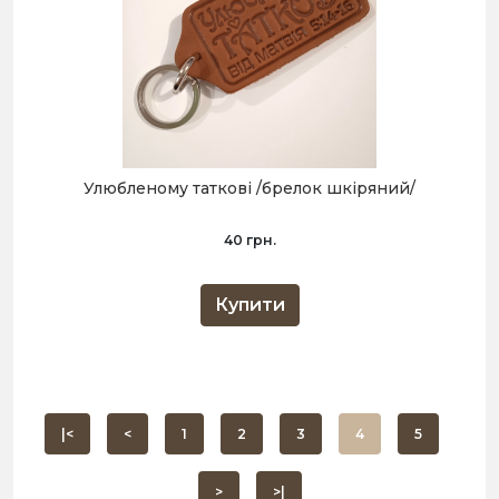
Улюбленому таткові /брелок шкіряний/
40 грн.
Купити
|<
<
1
2
3
4
5
>
>|