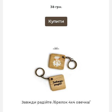
38 грн.
Купити
Завжди радійте /брелок 4х4 овечка/