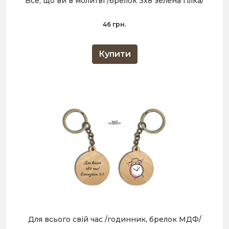
Все, що ви в молитві /брелок 3х8 зелена гілка/
46 грн.
Купити
Для всього свій час /годинник, брелок МДФ/