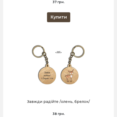
37 грн.
Купити
Завжди радійте /олень, брелок/
38 грн.