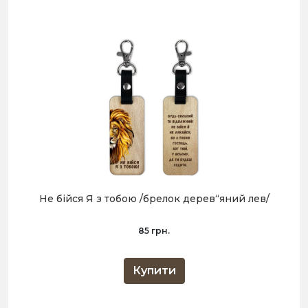
Не бійся Я з тобою /брелок дерев“яний лев/
85 грн.
Купити