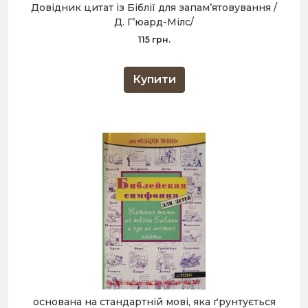
Довідник цитат із Біблії для запам’ятовування /
Д. Г’юард-Мілс/
115 грн.
Купити
основана на стандартній мові, яка ґрунтується