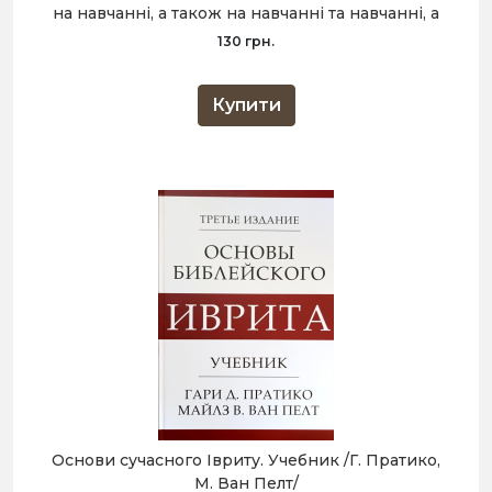
на навчанні, а також на навчанні та навчанні, а
також на навчанні та навчанні.
130 грн.
Купити
Основи сучасного Івриту. Учебник /Г. Пратико,
М. Ван Пелт/