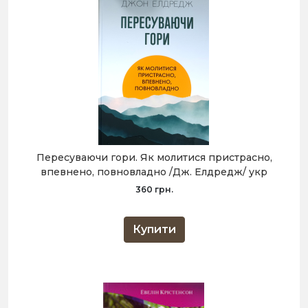
Пересуваючи гори. Як молитися пристрасно,
впевнено, повновладно /Дж. Елдредж/ укр
360 грн.
Купити