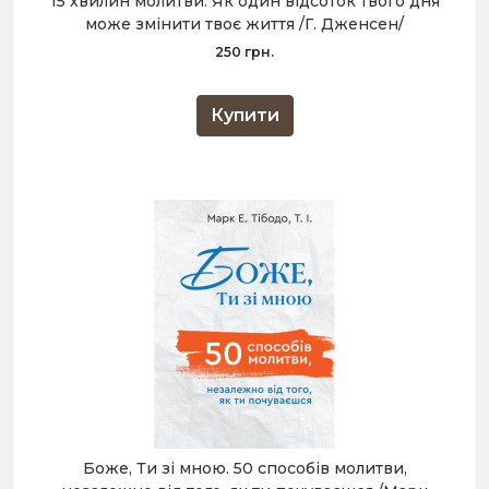
15 хвилин молитви: Як один відсоток твого дня
може змінити твоє життя /Г. Дженсен/
250 грн.
Купити
Боже, Ти зі мною. 50 способів молитви,