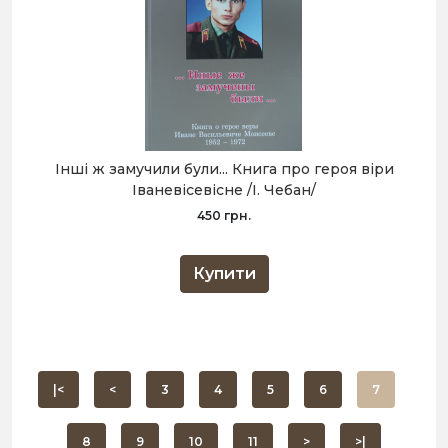
Інші ж замучили були... Книга про героя віри
Іваневісевісне /І. Чебан/
450 грн.
Купити
|<
<
3
4
5
6
7
8
9
10
11
>
>|