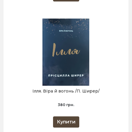
Ілля. ВІра й вогонь /П. Ширер/
380 грн.
Купити