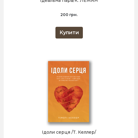
Ідеальна пара/К. ЛЕМАН
200 грн.
Купити
Ідоли серця /Т. Келлер/