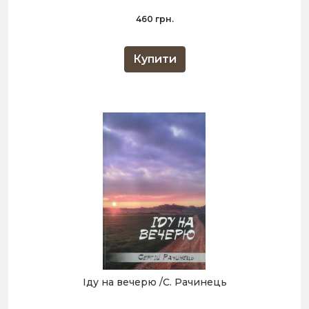
460 грн.
Купити
Іду на вечерю /С. Рачинець