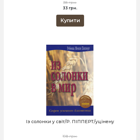
38 грн.
33 грн.
Купити
Із солонки у світ/Р. ПІППЕРТ/уцiнену
198 грн.