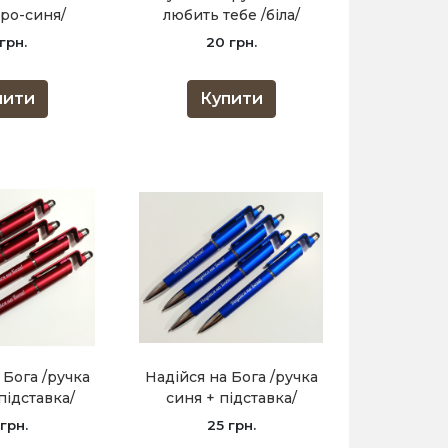
іро-синя/
любить тебе /біла/
 грн.
20 грн.
пити
Купити
 Бога /ручка
Надійся на Бога /ручка
підставка/
синя + підставка/
 грн.
25 грн.