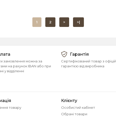
1
2
>
>|
лата
Гарантія
и замовлення можна за
Сертифікований товар з офіці
тами на рахунок IBAN або при
гарантією від виробника
і у відділенні
мація
Клієнту
ення товару
Особистий кабінет
Обрані товари