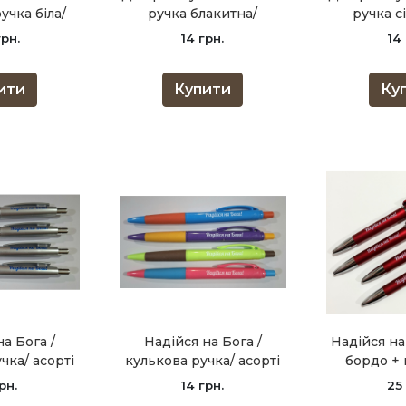
учка біла/
ручка блакитна/
ручка с
грн.
14 грн.
14
ити
Купити
Ку
на Бога /
Надійся на Бога /
Надійся на
чка/ асорті
кулькова ручка/ асорті
бордо + 
рн.
14 грн.
25