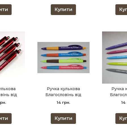
ити
Купити
Ку
улькова
Ручка кулькова
Ручка 
вінь від
Благословінь від
Благосл
/бордо +
Господа /двокольорна
Господа 
рн.
14 грн.
14
авка/
яскрава/
асо
ити
Купити
Ку