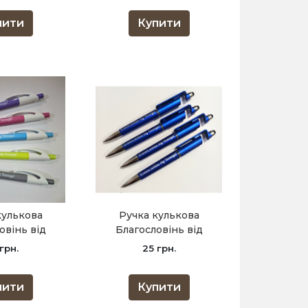
пити
Купити
кулькова
Ручка кулькова
овінь від
Благословінь від
/пастельна
Господа /синя +
 грн.
25 грн.
рті/
підставка/
пити
Купити