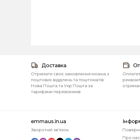
Доставка
Оп
Отримати своє замовлення можна з
Оплатит
поштових відділень та поштоматів
реквізи
Нова Пошта та Укр Пошта за
отриманн
тарифами перевізників
emmaus.in.ua
Інфор
Зворотній зв'язок
Поверн
Про нас