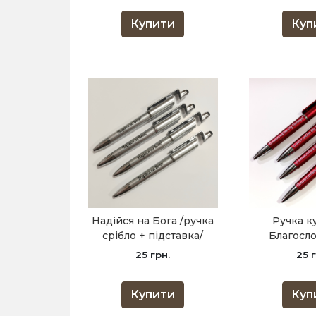
Купити
Куп
Надійся на Бога /ручка
Ручка к
срібло + підставка/
Благосло
Господа 
25 грн.
25 г
підст
Купити
Куп