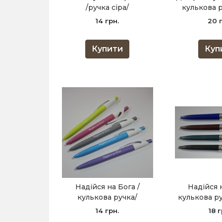
/ручка сіра/
кулькова р
14 грн.
20 
Купити
Куп
Надійся на Бога /
Надійся 
кулькова ручка/
кулькова ру
14 грн.
18 г