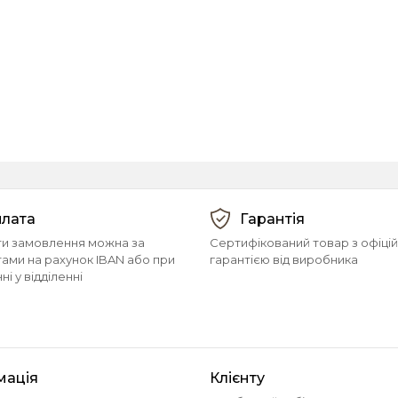
лата
Гарантія
и замовлення можна за
Сертифікований товар з офіці
тами на рахунок IBAN або при
гарантією від виробника
і у відділенні
мація
Клієнту