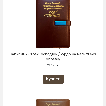
Записник Страх Господній /бордо на магніті без
оправи/
235 грн.
Купити