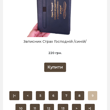
Записник Страх Господній /синій/
220 грн.
Купити
|<
<
5
6
7
8
9
10
11
12
13
>
>|