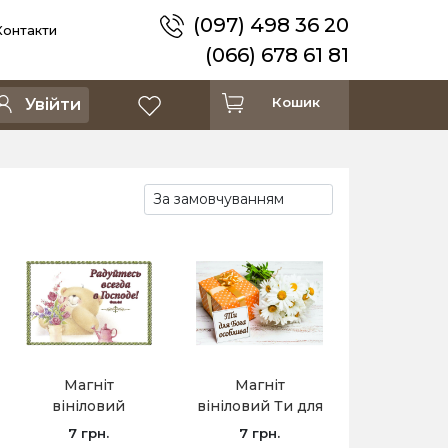
(097) 498 36 20
Контакти
(066) 678 61 81
Кошик
Увійти
Магніт
Магніт
вініловий
вініловий Ти для
Радуйтесь
Бога особлива!
7 грн.
7 грн.
всегда в
/5х7/