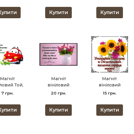
сердце /5х7/ рос
Купити
Купити
Купити
Магніт
Магніт
Магніт
іловий Той,
вініловий
вініловий
 слідує за
Только в Боге
Утешайся
7 грн.
20 грн.
15 грн.
усом /5х7/
успокаивайся,
Господом /9х9/
душа моя /8х15/
рос
Купити
Купити
Купити
рос