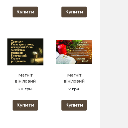
господе /5х7/
Купити
Купити
рос
Магніт
Магніт
вініловий
вініловий
Христос - Глава
Христос
20 грн.
7 грн.
цього дому
народився /5х7/
/8х15/
Купити
Купити