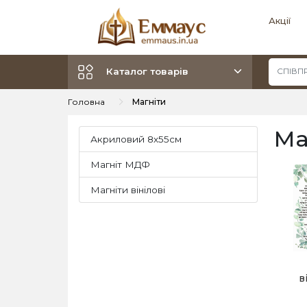
Акції
Каталог товарів
Головна
Магніти
Ма
Акриловий 8х55см
Магніт МДФ
Магніти вінілові
в
П
/