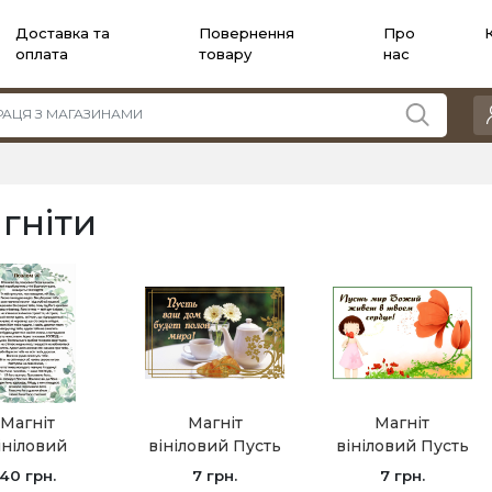
Доставка та
Повернення
Про
оплата
товару
нас
гніти
Магніт
Магніт
Магніт
ініловий
вініловий Пусть
вініловий Пусть
салом 90
ваш дом будет
мир Божий
40 грн.
7 грн.
7 грн.
15х21, А5/
полон мира! /5х7
живет в твоем