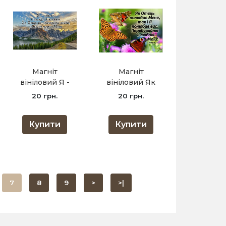
Магніт
Магніт
вініловий Я -
вініловий Як
дорога, і правда,
Отець полюбив
20 грн.
20 грн.
і життя /8х15/
Мене /8х15/
Купити
Купити
7
8
9
>
>|