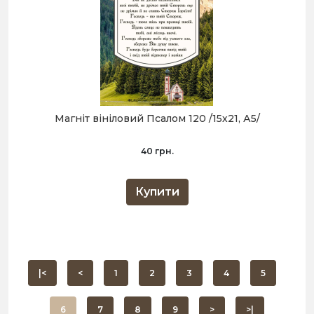
Магніт вініловий Псалом 120 /15х21, А5/
40 грн.
Купити
|<
<
1
2
3
4
5
6
7
8
9
>
>|