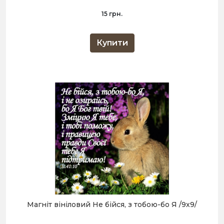
15 грн.
Купити
Магніт вініловий Не бійся, з тобою-бо Я /9х9/