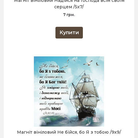
Магніт вініловий Надійся на Господа всім своїм
серцем /5х7/
7 грн.
Купити
Магніт вініловий Не бійся, бо Я з тобою /9х9/