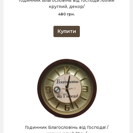
Годинник Благословінь від Господа! /білий
круглий, декор/
480 грн.
Купити
Годинник Благословінь від Господа! /