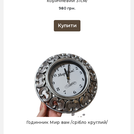
коричневий 31см/
980 грн.
Купити
Годинник Мир вам /срібло круглий/